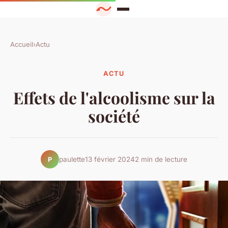
Accueil
›
Actu
ACTU
Effets de l'alcoolisme sur la
société
paulette
13 février 2024
2 min de lecture
P