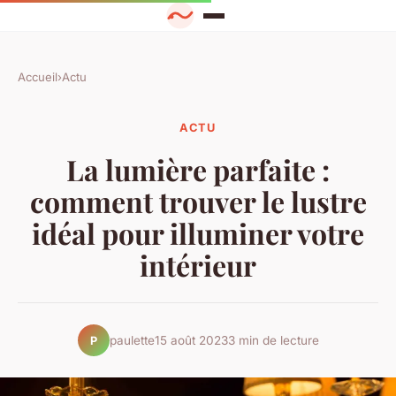
Accueil
›
Actu
ACTU
La lumière parfaite :
comment trouver le lustre
idéal pour illuminer votre
intérieur
paulette
15 août 2023
3 min de lecture
P