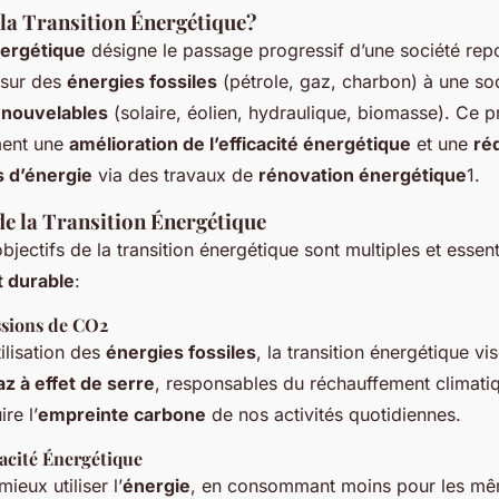
 la Transition Énergétique?
nergétique
désigne le passage progressif d’une société rep
 sur des
énergies fossiles
(pétrole, gaz, charbon) à une so
enouvelables
(solaire, éolien, hydraulique, biomasse). Ce 
ment une
amélioration de l’efficacité énergétique
et une
ré
 d’énergie
via des travaux de
rénovation énergétique
1.
de la Transition Énergétique
bjectifs de la transition énergétique sont multiples et essen
 durable
:
ssions de CO2
tilisation des
énergies fossiles
, la transition énergétique vis
z à effet de serre
, responsables du réchauffement climati
re l’
empreinte carbone
de nos activités quotidiennes.
cacité Énergétique
ieux utiliser l’
énergie
, en consommant moins pour les mê