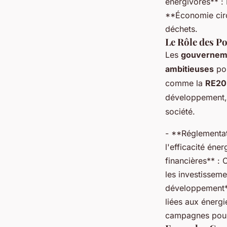
énergivores** : 
**Économie circu
déchets.
Le Rôle des P
Les
gouvernem
ambitieuses
pou
comme la
RE20
développement, 
société.
- **Réglementat
l'efficacité éne
financières** : 
les investissem
développement**
liées aux énerg
campagnes pour i