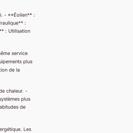
é. - **Éolien** :
draulique** :
* : Utilisation
ême service
quipements plus
ion de la
de chaleur. -
 systèmes plus
abitudes de
nergétique. Les