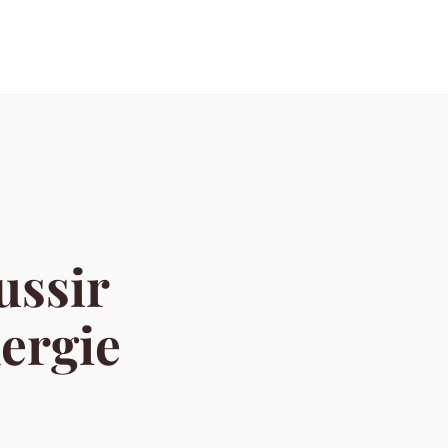
ussir
nergie