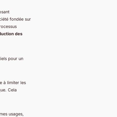
osant
ciété fondée sur
processus
duction des
tiels pour un
e à limiter les
que. Cela
mes usages,