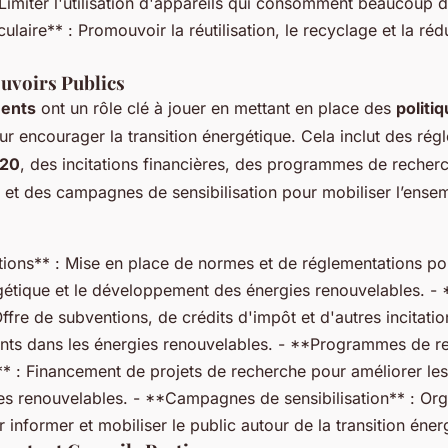
Limiter l'utilisation d'appareils qui consomment beaucoup d
laire** : Promouvoir la réutilisation, le recyclage et la réd
ouvoirs Publics
ents
ont un rôle clé à jouer en mettant en place des
politi
r encourager la transition énergétique. Cela inclut des rég
20
, des incitations financières, des programmes de recherc
et des campagnes de sensibilisation pour mobiliser l’ensem
ions** : Mise en place de normes et de réglementations p
rgétique et le développement des énergies renouvelables. - *
Offre de subventions, de crédits d'impôt et d'autres incitati
ents dans les énergies renouvelables. - **Programmes de r
 : Financement de projets de recherche pour améliorer les
ies renouvelables. - **Campagnes de sensibilisation** : Org
nformer et mobiliser le public autour de la transition éner