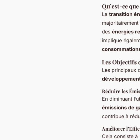
Qu’est-ce que
La
transition é
majoritairement
des
énergies r
implique égale
consommations
Les Objectifs 
Les principaux o
développement
Réduire les Émi
En diminuant l’u
émissions de ga
contribue à rédui
Améliorer l’Effi
Cela consiste à m