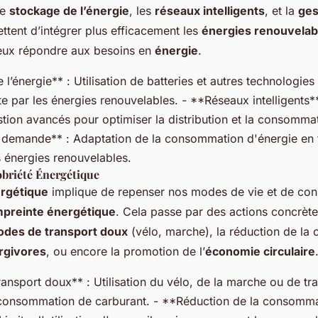
le
stockage de l’énergie
, les
réseaux intelligents
, et la
ges
tent d’intégrer plus efficacement les
énergies renouvelab
eux répondre aux besoins en
énergie
.
l’énergie** : Utilisation de batteries et autres technologies
te par les énergies renouvelables. - **Réseaux intelligents**
tion avancés pour optimiser la distribution et la consommat
 demande** : Adaptation de la consommation d'énergie en 
s énergies renouvelables.
obriété Énergétique
ergétique
implique de repenser nos modes de vie et de co
preinte énergétique
. Cela passe par des actions concrè
des de transport doux
(vélo, marche), la réduction de l
rgivores
, ou encore la promotion de l’
économie circulaire
nsport doux** : Utilisation du vélo, de la marche ou de tr
 consommation de carburant. - **Réduction de la consomma