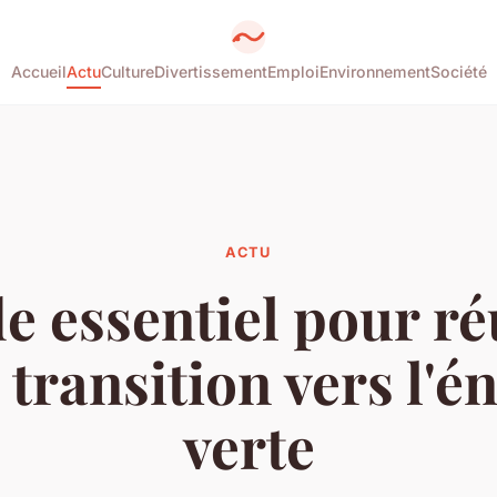
Accueil
Actu
Culture
Divertissement
Emploi
Environnement
Société
ACTU
e essentiel pour ré
 transition vers l'é
verte