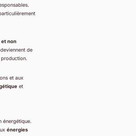
responsables.
particulièrement
 et non
 deviennent de
 production.
ons et aux
gétique
et
n énergétique.
aux
énergies