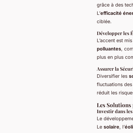
grâce à des tec
L’
efficacité én
ciblée.
Développer les 
L’accent est mi
polluantes
, co
plus en plus com
Assurer la Sécur
Diversifier les
s
fluctuations des
réduit les risqu
Les Solutions
Investir dans le
Le développem
Le
solaire
, l’
éol