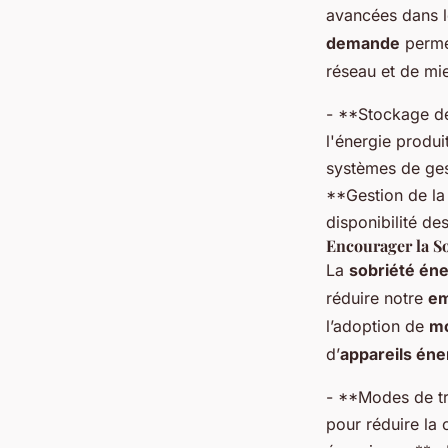
avancées dans 
demande
permet
réseau et de mi
- **Stockage de 
l'énergie produi
systèmes de ges
**Gestion de la
disponibilité de
Encourager la S
La
sobriété én
réduire notre
em
l’adoption de
mo
d’
appareils éne
- **Modes de tra
pour réduire la