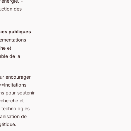
'énergie. -
uction des
ques publiques
lementations
he et
ble de la
our encourager
*Incitations
ons pour soutenir
echerche et
 technologies
anisation de
gétique.