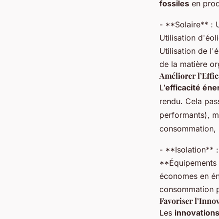
fossiles
en prod
- **Solaire** : 
Utilisation d'éo
Utilisation de l'
de la matière or
Améliorer l’Effi
L’
efficacité én
rendu. Cela pas
performants), m
consommation, r
- **Isolation** 
**Équipements é
économes en én
consommation p
Favoriser l’Inn
Les
innovation