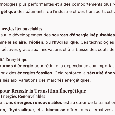
hnologies plus performantes et à des comportements plus 
ergétique
des bâtiments, de l’industrie et des transports est 
Énergies Renouvelables
s sur le développement des
sources d’énergie inépuisables
mme le
solaire
, l’
éolien
, ou l’
hydraulique
. Ces technologies
pétitives grâce aux innovations et à la baisse des coûts de
ité Énergétique
ources d’énergie
pour réduire la dépendance aux importati
 prix des
énergies fossiles
. Cela renforce la
sécurité éner
es liés aux variations des marchés énergétiques.
 pour Réussir la Transition Énergétique
s Énergies Renouvelables
ent des
énergies renouvelables
est au cœur de la transitio
ien
, l’
hydraulique
, et la
biomasse
offrent des alternatives 