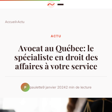
Accueil
›
Actu
ACTU
Avocat au Québec: le
spécialiste en droit des
affaires à votre service
paulette
9 janvier 2024
2 min de lecture
P